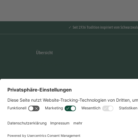
✓ Seit 1936 Tradition inspiriert vom Schwarzwal
Übersicht
AGB & Widerruf
Datenschutz
FAQ's
Händler Login
Impressum
Karriere
Kontakt
Nebenwirkungen Formular
Hinweisgebersystem
Presse