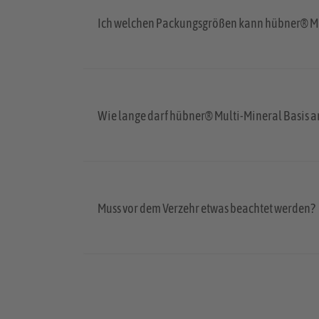
Ich welchen Packungsgrößen kann hübner® Mu
Wie lange darf hübner® Multi-Mineral Basis
Muss vor dem Verzehr etwas beachtet werden?