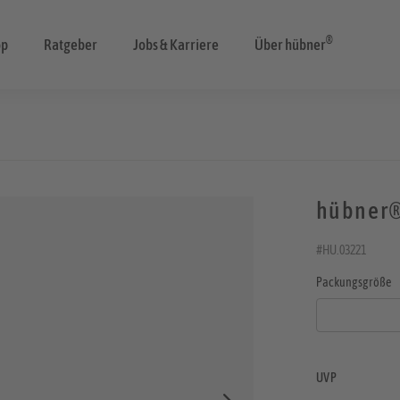
®
op
Ratgeber
Jobs & Karriere
Über hübner
hübner®
#HU.03221
Packungsgröße
UVP