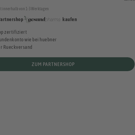
t innerhalb von 1-3 Werktagen
Partnershop
kaufen
p zertifiziert
undenkonto wie bei huebner
er Rueckversand
ZUM PARTNERSHOP