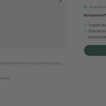
Versandberei
Bei unserem 
Trusted sho
Gleiches K
Kostenlos
alstoffen Zink und Chrom zur Unterstützung
chenheit