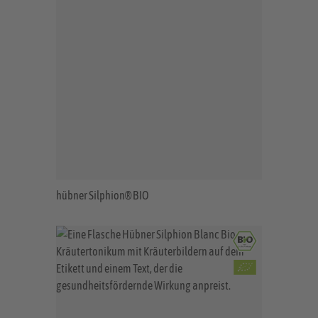
hübner Silphion® BIO