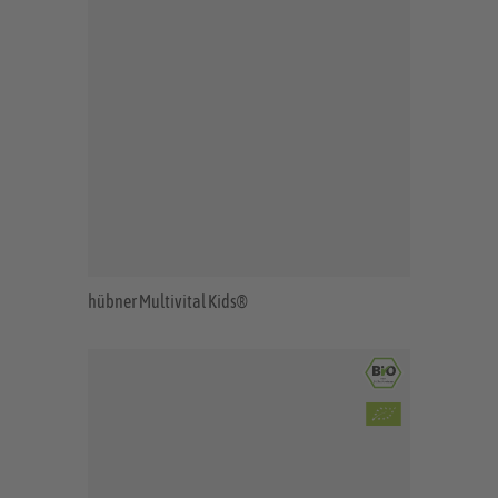
hübner Multivital Kids®