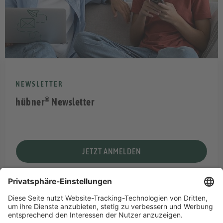
NEWSLETTER
®
hübner
Newsletter
JETZT ANMELDEN