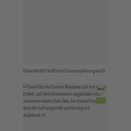
Donath® BIO Vollfrucht Granatapfel ungesüßt