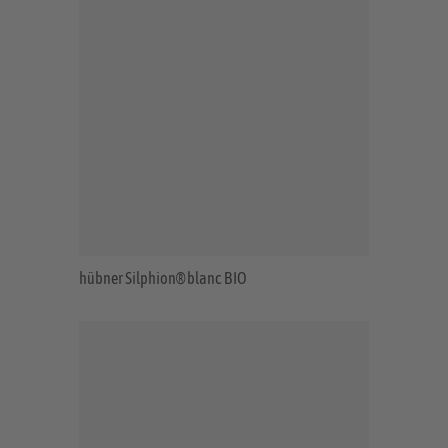
hübner Silphion® blanc BIO