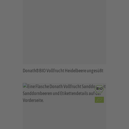
Donath® BIO Vollfrucht Heidelbeere ungesüßt