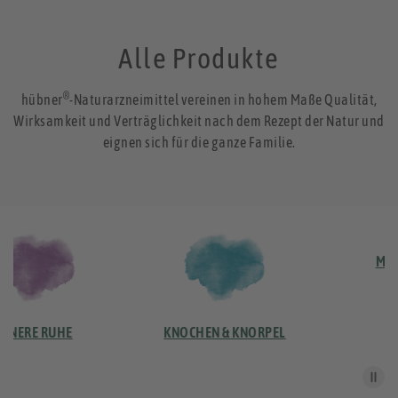
Alle Produkte
®
hübner
-Naturarzneimittel vereinen in hohem Maße Qualität,
Wirksamkeit und Verträglichkeit nach dem Rezept der Natur und
eignen sich für die ganze Familie.
MAGEN-D
 RUHE
KNOCHEN & KNORPEL