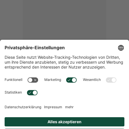
hübner® Haut Haare Nägel Direkt Aprikose - 30
Stck.
Übersicht